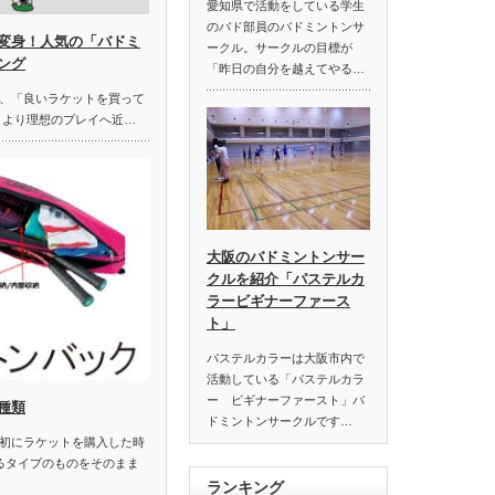
愛知県で活動をしている学生
のバド部員のバドミントンサ
変身！人気の「バドミ
ークル。サークルの目標が
ング
「昨日の自分を越えてやる…
、「良いラケットを買って
 より理想のプレイへ近…
大阪のバドミントンサー
クルを紹介「パステルカ
ラービギナーファース
ト」
パステルカラーは大阪市内で
活動している「パステルカラ
ー ビギナーファースト」バ
種類
ドミントンサークルです…
初にラケットを購入した時
るタイプのものをそのまま
ランキング