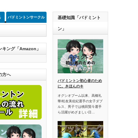
具
バドミントンサークル
基礎知識「バドミント
情報
ン」
キング「Amazon」
の方へ
バドミントン初心者のため
に。きほんのキ
オグシオブーム以来、高橋礼
華/松友美佐紀選手の女子ダブ
ルス、男子では桃田賢斗選手
ら活躍がめざましい日…