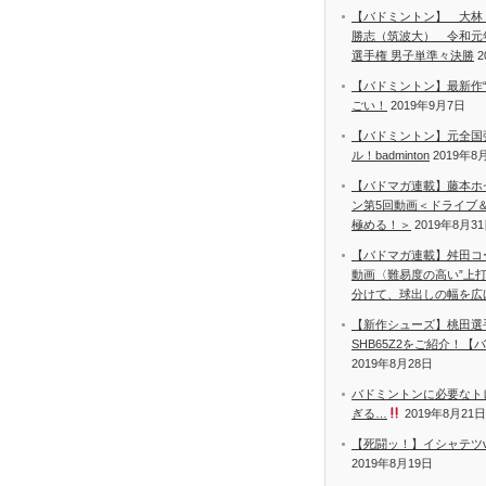
【バドミントン】 大林
勝志（筑波大） 令和元
選手権 男子単準々決勝
2
【バドミントン】最新作“
ごい！
2019年9月7日
【バドミントン】元全国
ル！badminton
2019年8
【バドマガ連載】藤本ホ
ン第5回動画＜ドライブ
極める！＞
2019年8月3
【バドマガ連載】舛田コ
動画〈難易度の高い”上
分けて、球出しの幅を広
【新作シューズ】桃田選
SHB65Z2をご紹介！
2019年8月28日
バドミントンに必要なト
ぎる…
2019年8月21日
【死闘ッ！】イシャテツ
2019年8月19日