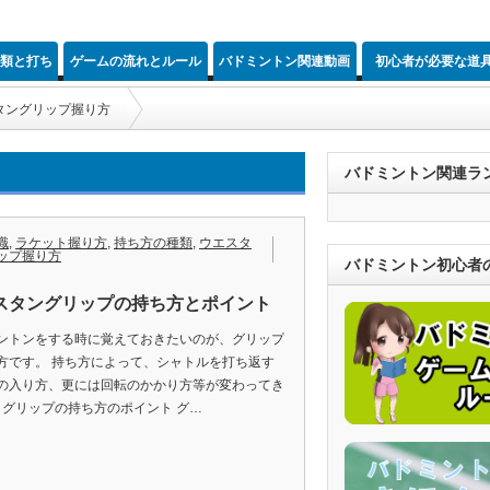
類と打ち
ゲームの流れとルール
バドミントン関連動画
初心者が必要な道
ント
タングリップ握り方
バドミントン関連ラン
識
,
ラケット握り方
,
持ち方の種類
,
ウエスタ
ップ握り方
バドミントン初心者
スタングリップの持ち方とポイント
ントンをする時に覚えておきたいのが、グリップ
方です。 持ち方によって、シャトルを打ち返す
の入り方、更には回転のかかり方等が変わってき
 グリップの持ち方のポイント グ…