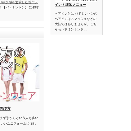
り抜き感を追求した新作ラ
イント練習メニュー
！【バトミントン】
2019年
ヘアピンとは バドミントンの
ヘアピンはスマッシュなどの
大技ではありませんが、こち
らもバドミントンを…
選び方
まず形からという人も多い
こいいユニフォームに憧れ