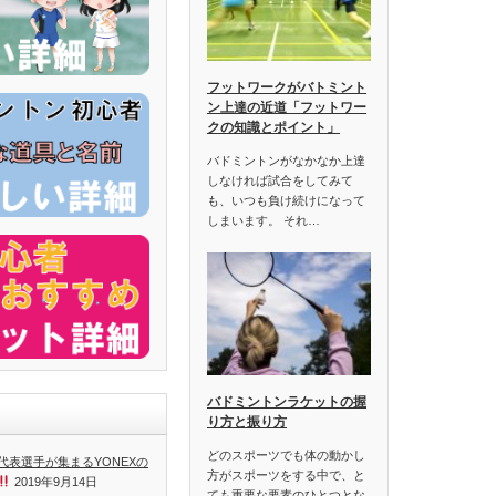
フットワークがバトミント
ン上達の近道「フットワー
クの知識とポイント」
バドミントンがなかなか上達
しなければ試合をしてみて
も、いつも負け続けになって
しまいます。 それ…
バドミントンラケットの握
り方と振り方
どのスポーツでも体の動かし
表選手が集まるYONEXの
方がスポーツをする中で、と
2019年9月14日
ても重要な要素のひとつとな