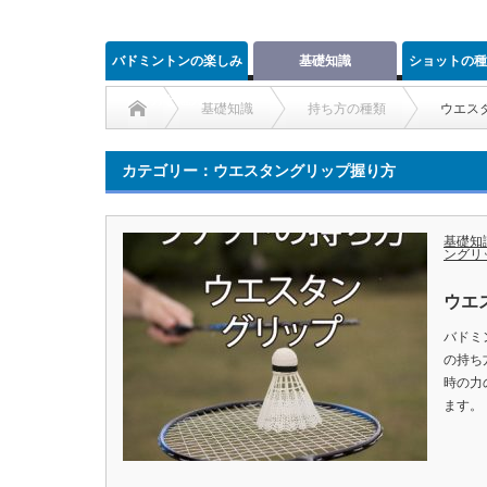
バドミントンの楽しみ
基礎知識
ショットの種
方と魅力
方ポイ
基礎知識
持ち方の種類
ウエス
カテゴリー：ウエスタングリップ握り方
基礎知
ングリ
ウエ
バドミ
の持ち
時の力
ます。