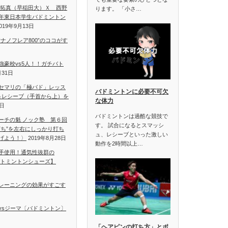
 拓真（早稲田大）Ｘ 西野
ります。 「小さ…
年東日本学生バドミントン
019年9月13日
ナノフレア800”のココがす
強豪校vs5人！！ガチバト
月31日
セマリの「極バド」レッス
バドミントンに必要不可欠
＆レシーブ（手首から上）を
な体力
1日
バドミントンは過酷な競技で
ーチの魁 ノック塾 第６回
す。 試合になるとスマッシ
打ち”を左右にしっかり打ち
ュ、レシーブといった激しい
げよう！〉
2019年8月28日
動作を2時間以上…
手使用！通気性抜群の
【バトミントンシューズ】
レーニングの効果がすごす
vsジーマ〔バドミントン〕
「ヘアピンの打ち方」とポ