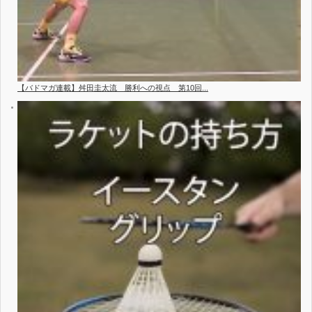
【バドマガ連載】舛田圭太流 勝利への視点 第10回...