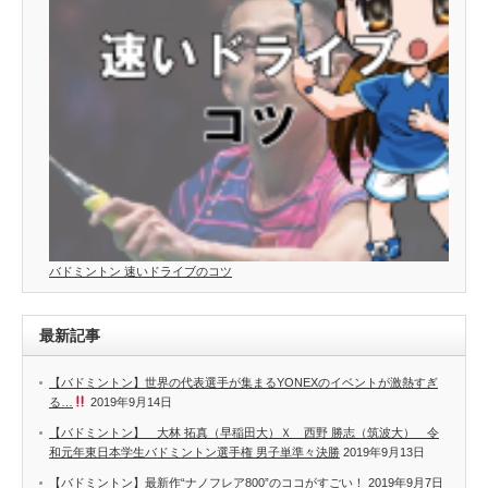
バドミントン 速いドライブのコツ
最新記事
【バドミントン】世界の代表選手が集まるYONEXのイベントが激熱すぎ
る…
2019年9月14日
【バドミントン】 大林 拓真（早稲田大）Ｘ 西野 勝志（筑波大） 令
和元年東日本学生バドミントン選手権 男子単準々決勝
2019年9月13日
【バドミントン】最新作“ナノフレア800”のココがすごい！
2019年9月7日