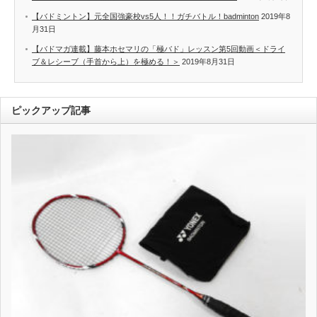
【バドミントン】元全国強豪校vs5人！！ガチバトル！badminton
2019年8
月31日
【バドマガ連載】藤本ホセマリの「極バド」レッスン第5回動画＜ドライ
ブ＆レシーブ（手首から上）を極める！＞
2019年8月31日
ピックアップ記事