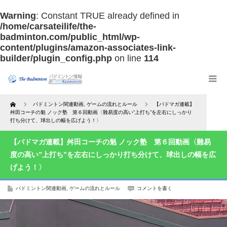
Warning
: Constant TRUE already defined in
/home/carsateilife/the-
badminton.com/public_html/wp-
content/plugins/amazon-associates-link-
builder/plugin_config.php
on line
114
Home
バドミントン関連動画
,
ゲームの流れとルール
【バドマガ連載】
舛田コーチの魁 ノック塾 第６回動画〈難易度の高い”上打ち”を左右にしっかり
打ち分けて、球出しの幅を広げよう！〉
【バドマガ連載】舛田コーチの魁 ノック塾 第６回動画〈難易
度の高い”上打ち”を左右にしっかり打ち分けて、球出しの幅を広
げよう！〉
バドミントン関連動画
,
ゲームの流れとルール
コメントを書く