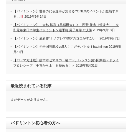
【バドミントン】世界の代表選手が集まるYONEXのイベントが激熱すぎ
る…
2019年9月14日
【バドミントン】 大林 拓真（早稲田大）Ｘ 西野 勝志（筑波大） 令
和元年東日本学生バドミントン選手権 男子単準々決勝
2019年9月13日
【バドミントン】最新作“ナノフレア800”のココがすごい！
2019年9月7日
【バドミントン】元全国強豪校vs5人！！ガチバトル！badminton
2019年8
月31日
【バドマガ連載】藤本ホセマリの「極バド」レッスン第5回動画＜ドライ
ブ＆レシーブ（手首から上）を極める！＞
2019年8月31日
最近読まれている記事
まだデータがありません。
バドミントン初心者の方へ