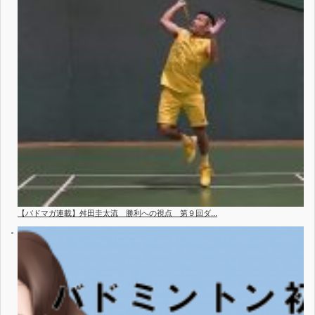
【バドマガ連載】舛田圭太流 勝利への視点 第９回ダ...