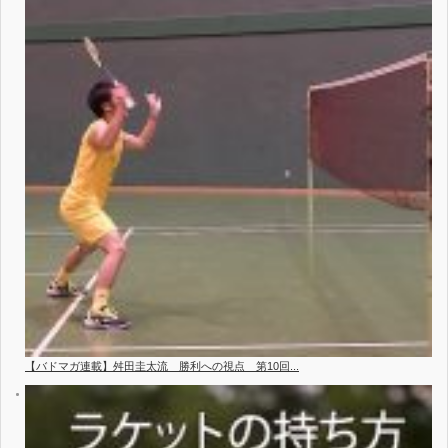
【バドマガ連載】舛田圭太流 勝利への視点 第10回...