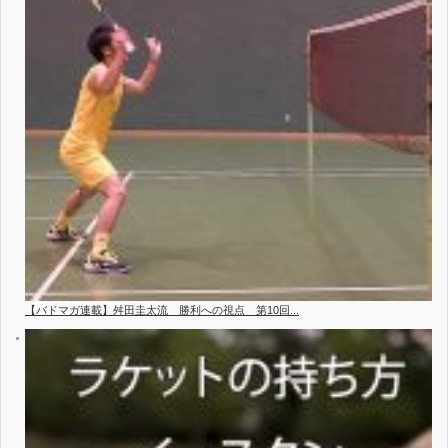
【バドマガ連載】舛田圭太流 勝利への視点 第10回...