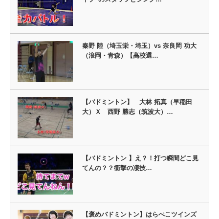
秦野 陸（埼玉栄・埼玉）vs 奈良岡 功大
（浪岡・青森）【高校選…
【バドミントン】 大林 拓真（早稲田
大）Ｘ 西野 勝志（筑波大）…
【バドミントン 】え？！打つ瞬間どこ見
てんの？？衝撃の凄技…
【褒めバドミントン】はらぺこツインズ