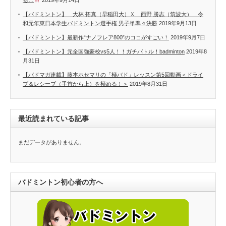
【バドミントン】 大林 拓真（早稲田大）Ｘ 西野 勝志（筑波大） 令
和元年東日本学生バドミントン選手権 男子単準々決勝
2019年9月13日
【バドミントン】最新作“ナノフレア800”のココがすごい！
2019年9月7日
【バドミントン】元全国強豪校vs5人！！ガチバトル！badminton
2019年8
月31日
【バドマガ連載】藤本ホセマリの「極バド」レッスン第5回動画＜ドライ
ブ＆レシーブ（手首から上）を極める！＞
2019年8月31日
最近読まれている記事
まだデータがありません。
バドミントン初心者の方へ