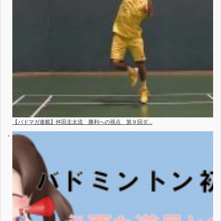
【バドマガ連載】舛田圭太流 勝利への視点 第９回ダ...